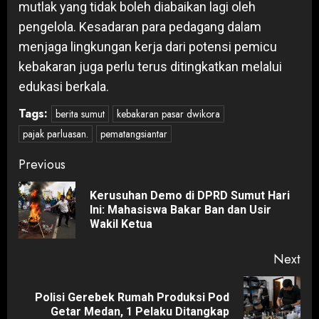
mutlak yang tidak boleh diabaikan lagi oleh
pengelola. Kesadaran para pedagang dalam
menjaga lingkungan kerja dari potensi pemicu
kebakaran juga perlu terus ditingkatkan melalui
edukasi berkala.
Tags:
berita sumut
kebakaran pasar dwikora
pajak parluasan.
pematangsiantar
Post
Previous
navigation
Kerusuhan Demo di DPRD Sumut Hari
Pre
Ini: Mahasiswa Bakar Ban dan Usir
pos
Wakil Ketua
Next
Polisi Gerebek Rumah Produksi Pod
Next
Getar Medan, 1 Pelaku Ditangkap