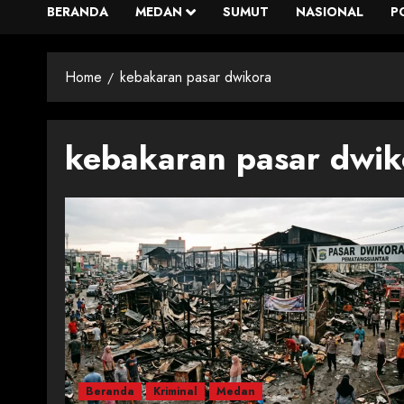
BERANDA
MEDAN
SUMUT
NASIONAL
P
Home
kebakaran pasar dwikora
kebakaran pasar dwik
Beranda
Kriminal
Medan