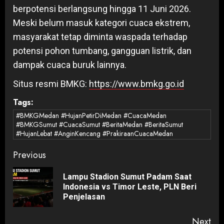
berpotensi berlangsung hingga 11 Juni 2026.
Meski belum masuk kategori cuaca ekstrem,
masyarakat tetap diminta waspada terhadap
potensi pohon tumbang, gangguan listrik, dan
dampak cuaca buruk lainnya.
Situs resmi BMKG:
https://www.bmkg.go.id
Tags:
#BMKGMedan #HujanPetirDiMedan #CuacaMedan
#BMKGSumut #CuacaSumut #BeritaMedan #BeritaSumut
#HujanLebat #AnginKencang #PrakiraanCuacaMedan
Post
Previous
navigation
Lampu Stadion Sumut Padam Saat
Pre
Indonesia vs Timor Leste, PLN Beri
pos
Penjelasan
Next