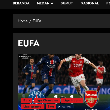
BERANDA
MEDAN
SUMUT
NASIONAL
P
Home
EUFA
EUFA
Bola
Liga Champion
Liga inggris
Liga spanyol
Skor