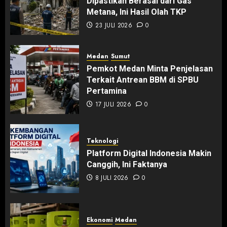
Dipastikan Berasal dari Gas
Metana, Ini Hasil Olah TKP
23 JULI 2026
0
Medan
Sumut
Pemkot Medan Minta Penjelasan
Terkait Antrean BBM di SPBU
Pertamina
17 JULI 2026
0
Teknologi
Platform Digital Indonesia Makin
Canggih, Ini Faktanya
8 JULI 2026
0
Ekonomi
Medan