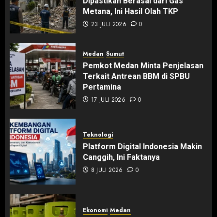
Dipastikan Berasal dari Gas
Metana, Ini Hasil Olah TKP
23 JULI 2026
0
Medan
Sumut
Pemkot Medan Minta Penjelasan
Terkait Antrean BBM di SPBU
Pertamina
17 JULI 2026
0
Teknologi
Platform Digital Indonesia Makin
Canggih, Ini Faktanya
8 JULI 2026
0
Ekonomi
Medan