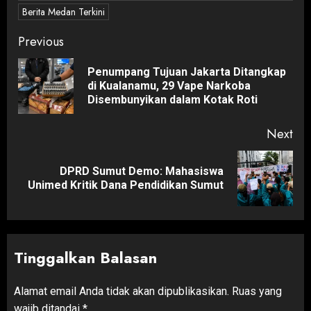
Berita Medan Terkini
Post
Previous
navigation
Penumpang Tujuan Jakarta Ditangkap
Pre
di Kualanamu, 29 Vape Narkoba
pos
Disembunyikan dalam Kotak Roti
Next
DPRD Sumut Demo: Mahasiswa
Next
Unimed Kritik Dana Pendidikan Sumut
post:
Tinggalkan Balasan
Alamat email Anda tidak akan dipublikasikan.
Ruas yang
wajib ditandai
*